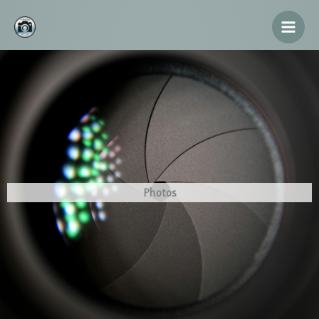
Aller
au
contenu
Photos